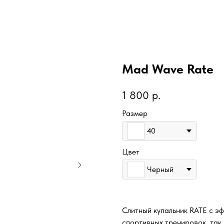
Mad Wave Rate
1 800
р.
Размер
40
Цвет
Черный
Слитный купальник RATE с э
спортивных тренировок, так 