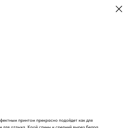
ффектным принтом прекрасно подойдет как для
и для отдыха. Крой спины и средний вырез бедра