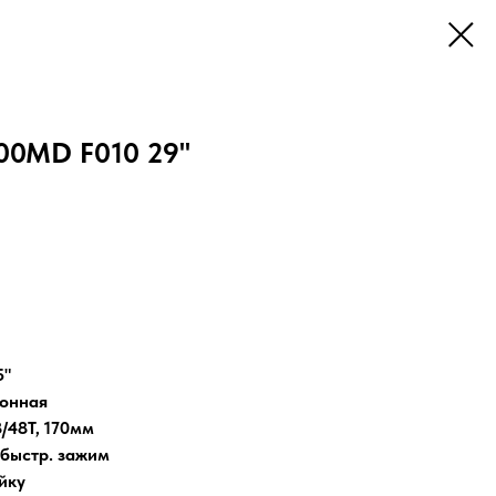
900MD F010 29''
5"
онная
8/48Т, 170мм
 быстр. зажим
йку