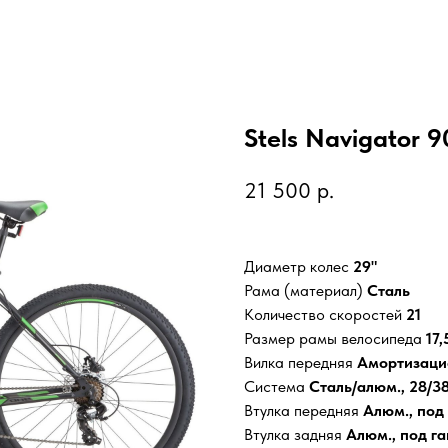
Stels Navigator 
21 500
р.
Диаметр колес
29"
Рама (материал)
Сталь
Количество скоростей
21
Размер рамы велосипеда
17,
Вилка передняя
Амортизаци
Система
Сталь/алюм., 28/3
Втулка передняя
Алюм., под
Втулка задняя
Алюм., под га