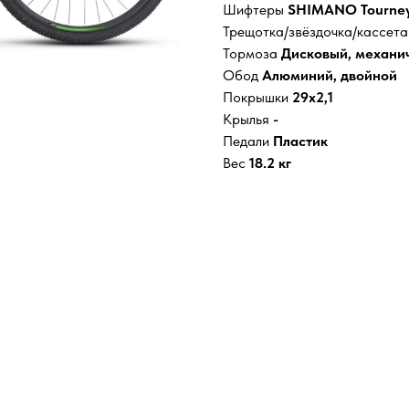
Шифтеры
SHIMANO Tourney
Трещотка/звёздочка/кассет
Тормоза
Дисковый, механич
Обод
Алюминий, двойной
Покрышки
29x2,1
Крылья
-
Педали
Пластик
Вес
18.2 кг