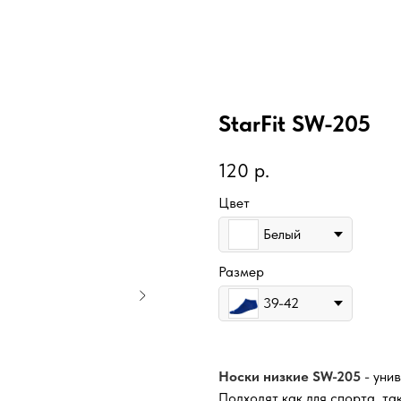
StarFit SW-205
120
р.
Цвет
Белый
Размер
39-42
Носки низкие SW-205
- уни
Подходят как для спорта, та