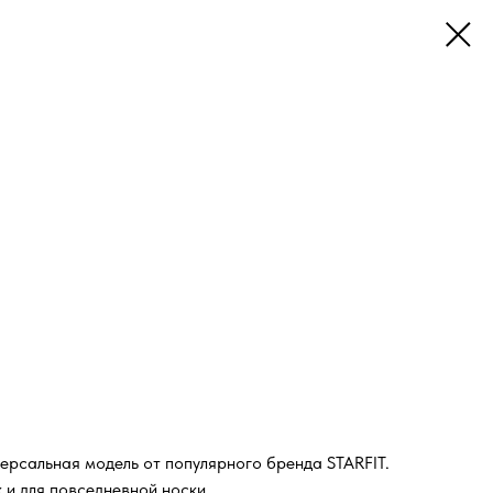
версальная модель от популярного бренда STARFIT.
к и для повседневной носки.