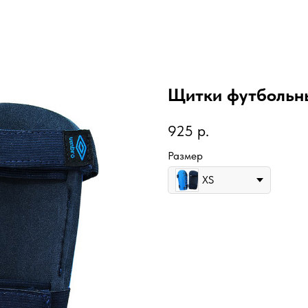
Щитки футбольн
925
р.
Размер
XS