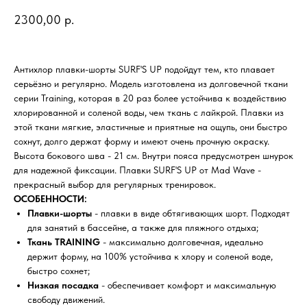
2300,00
р.
Антихлор плавки-шорты SURF'S UP подойдут тем, кто плавает
серьёзно и регулярно. Модель изготовлена из долговечной ткани
серии Training, которая в 20 раз более устойчива к воздействию
хлорированной и соленой воды, чем ткань с лайкрой. Плавки из
этой ткани мягкие, эластичные и приятные на ощупь, они быстро
сохнут, долго держат форму и имеют очень прочную окраску.
Высота бокового шва - 21 см. Внутри пояса предусмотрен шнурок
для надежной фиксации. Плавки SURF'S UP от Mad Wave -
прекрасный выбор для регулярных тренировок.
ОСОБЕННОСТИ:
Плавки-шорты
- плавки в виде обтягивающих шорт. Подходят
для занятий в бассейне, а также для пляжного отдыха;
Ткань TRAINING
- максимально долговечная, идеально
держит форму, на 100% устойчива к хлору и соленой воде,
быстро сохнет;
Низкая посадка
- обеспечивает комфорт и максимальную
свободу движений.