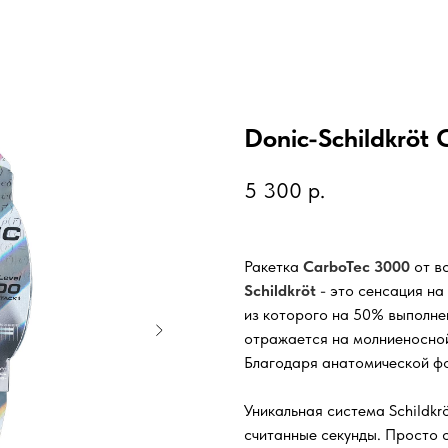
Donic-Schildkröt
5 300
р.
Ракетка
CarboTec 3000
от в
Schildkröt
- это сенсация на
из которого на 50% выполнен
отражается на молниеносной
Благодаря анатомической фо
Уникальная система Schildkr
считанные секунды. Просто 