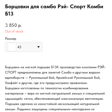
Борцовки для самбо Рэй- Спорт Комби
Б13
3 850
р.
Out of stock
Размер
43
Борцовки на мягкой подошве Б13К производства компании РЭЙ-
СПОРТ предназначены для занятий Самбо и другими видами
единоборств — Рукопашный бой, Армейский Рукопашный Бой,
Унифайт и другие, где это предусмотрено правилами.
Борцовки изготовлены по технологии комбинирования
материалов – верх из мягкой натуральной замши и специальной
«дышащей» сетки, обеспечивающей максимальную вентиляцию.
Подошва сделана из изностойкой нескользящей натуральной
замши. Лодыжки защищены специальными накладками из