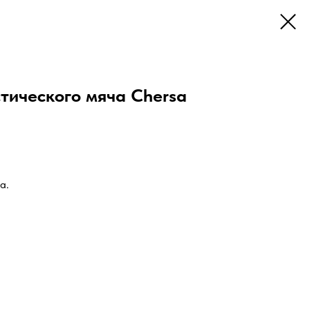
стического мяча Chersa
а.