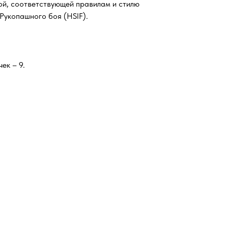
й, соответствующей правилам и стилю
укопашного боя (HSIF).
ек – 9.